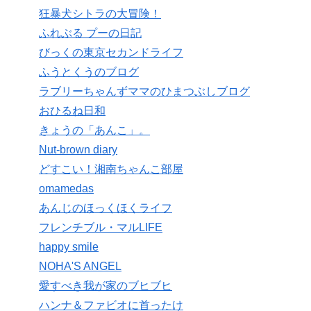
狂暴犬シトラの大冒険！
ふれぶる プーの日記
びっくの東京セカンドライフ
ふうとくうのブログ
ラブリーちゃんずママのひまつぶしブログ
おひるね日和
きょうの「あんこ」。
Nut-brown diary
どすこい！湘南ちゃんこ部屋
omamedas
あんじのほっくほくライフ
フレンチブル・マルLIFE
happy smile
NOHA'S ANGEL
愛すべき我が家のブヒブヒ
ハンナ＆ファビオに首ったけ