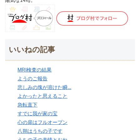
陽気な14㎏。
いいねの記事
MRI検査の結果
ようのご報告
悲しみの塊が溶けた瞬...
よかったと思えること
急転直下
すでに我が家の宝
心の扉はフルオープン
八朔はうちの子です
うちの子の表情とおね...