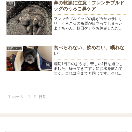
リームを鼻に塗っていました。肉球クリ
鼻の乾燥に注意！フレンチブルド
日常
ームでもいいんだけど、...
ッグのうろこ鼻ケア
フレンチブルドッグの鼻がカサカサにな
り、うろこ状の角質が目立ってしまった
ようちゃん。数日ケアをお休みしただけ
で乾燥が進んでしまいました。保湿クリ
ームを使ったビフォーアフターと、毎日
の鼻ケアの大切さをご紹介します。
食べられない、飲めない、眠れな
病気・ケガ
い
退院1日目のようは、苦しい1日を過ごし
ました。帰ってきてすぐにお水を飲んで
吐く。これは今までと同じです。それで
も午前中はいつものように抱っこして～
とやってきたり、それなりに元気な様子
でした。病院で「朝ごはんをあげたので
すが食べなかったのでお...
ホーム
日常