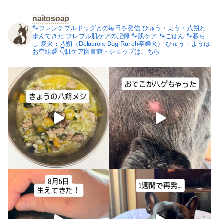
naitosoap
🐾フレンチブルドッグとの毎日を発信
ひゅう・よう・八朔と
歩んできた
フレブル肌ケアの記録
🐾肌ケア
🐾ごはん
🐾暮ら
し
愛犬：八朔（Delacroix Dog Ranch卒業犬）
ひゅう・ようは
お空組🌈
👇肌ケア図書館・ショップはこちら