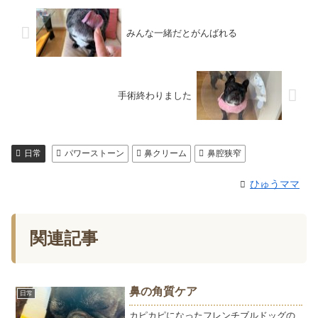
みんな一緒だとがんばれる
手術終わりました
日常
パワーストーン
鼻クリーム
鼻腔狭窄
ひゅうママ
関連記事
鼻の角質ケア
日常
カピカピになったフレンチブルドッグの