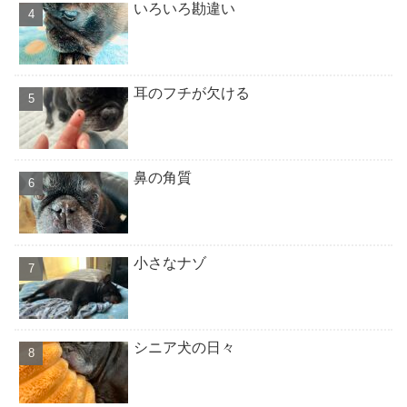
いろいろ勘違い
耳のフチが欠ける
鼻の角質
小さなナゾ
シニア犬の日々