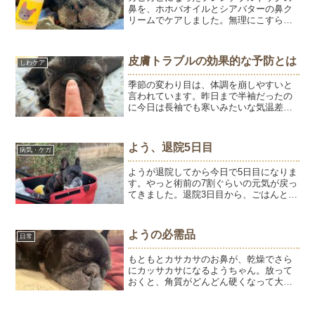
鼻を、ホホバオイルとシアバターの鼻ク
リームでケアしました。無理にこすらず
保湿することで角質がやわらかくなり、
つるんとした鼻へ。毎日の鼻ケアの様子
をご紹介します。
皮膚トラブルの効果的な予防とは
しわケア
季節の変わり目は、体調を崩しやすいと
言われています。昨日まで半袖だったの
に今日は長袖でも寒いみたいな気温差
や、空気の乾燥。若い時は大丈夫だった
ことが大丈夫じゃなくなってくるお年
頃。肌は特に敏感で、ふっと自分の手を
よう、退院5日目
病気・ケガ
見ると、血管が目だったりしわ...
ようが退院してから今日で5日目になりま
す。やっと術前の7割ぐらいの元気が戻っ
てきました。退院3日目から、ごはんと薬
を吐かずに飲み込めるようになりまし
た。いつもの1/3ぐらいの量です。手でつ
まんで一口ずつ時間をかけてあげて完
ようの必需品
日常
食。お水は吐きます...
もともとカサカサのお鼻が、乾燥でさら
にカッサカサになるようちゃん。放って
おくと、角質がどんどん硬くなって大き
な塊で剥がれ落ちます。こんな感じに↓よ
うの必需品、鼻クリーム。以前は肉球ク