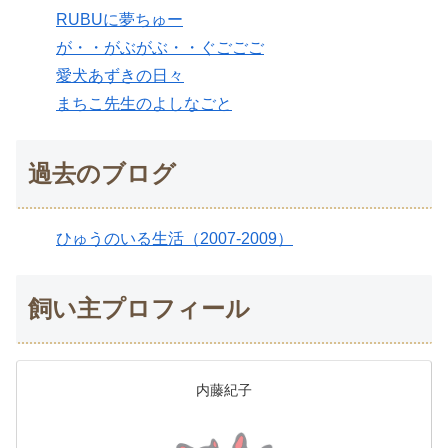
RUBUに夢ちゅー
が・・がぶがぶ・・ぐごごご
愛犬あずきの日々
まちこ先生のよしなごと
過去のブログ
ひゅうのいる生活（2007-2009）
飼い主プロフィール
内藤紀子