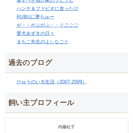
愛すべき我が家のブヒブヒ
ハンナ＆ファビオに首ったけ
RUBUに夢ちゅー
が・・がぶがぶ・・ぐごごご
愛犬あずきの日々
まちこ先生のよしなごと
過去のブログ
ひゅうのいる生活（2007-2009）
飼い主プロフィール
内藤紀子