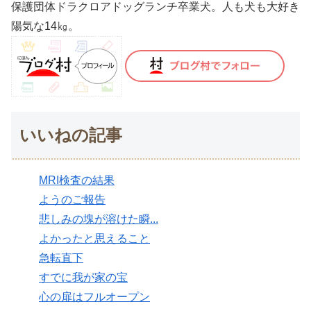
保護団体ドラクロアドッグランチ卒業犬。人も犬も大好き
陽気な14㎏。
いいねの記事
MRI検査の結果
ようのご報告
悲しみの塊が溶けた瞬...
よかったと思えること
急転直下
すでに我が家の宝
心の扉はフルオープン