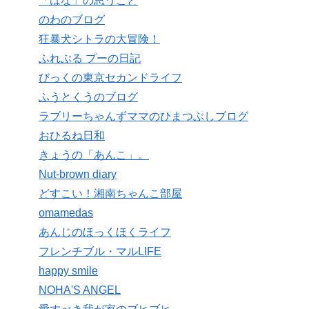
「はな」の思うこと
のわのブログ
狂暴犬シトラの大冒険！
ふれぶる プーの日記
びっくの東京セカンドライフ
ふうとくうのブログ
ラブリーちゃんずママのひまつぶしブログ
おひるね日和
きょうの「あんこ」。
Nut-brown diary
どすこい！湘南ちゃんこ部屋
omamedas
あんじのほっくほくライフ
フレンチブル・マルLIFE
happy smile
NOHA'S ANGEL