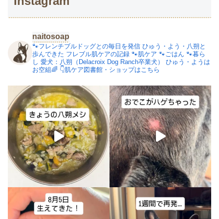
Instagram
naitosoap
🐾フレンチブルドッグとの毎日を発信
ひゅう・よう・八朔と
歩んできた
フレブル肌ケアの記録
🐾肌ケア
🐾ごはん
🐾暮ら
し
愛犬：八朔（Delacroix Dog Ranch卒業犬）
ひゅう・ようは
お空組🌈
👇肌ケア図書館・ショップはこちら