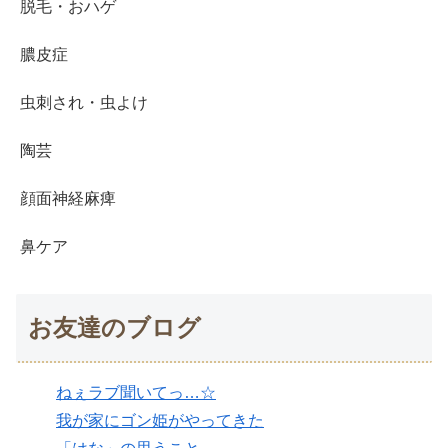
脱毛・おハゲ
膿皮症
虫刺され・虫よけ
陶芸
顔面神経麻痺
鼻ケア
お友達のブログ
ねぇラブ聞いてっ…☆
我が家にゴン姫がやってきた