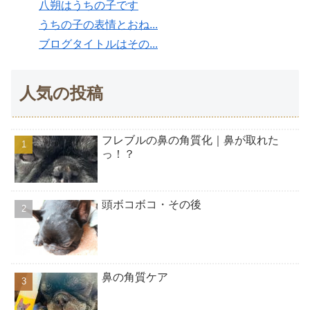
八朔はうちの子です
うちの子の表情とおね...
ブログタイトルはその...
人気の投稿
フレブルの鼻の角質化｜鼻が取れた
っ！？
頭ボコボコ・その後
鼻の角質ケア