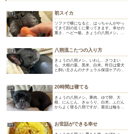
初スイカ
日常
ソファで横になると、はっちゃんがやっ
てきて顔の近くに乗ってきます。幸せの
重さ、ヘビー級。きょうの八朔メシ。鶏
むね肉、ジャガイモ、なす、キャベツ、
もち麦、白米、黒米。（おやつに納豆）
そして、初スイカ。ひゅうようは大好き
八朔流こたつの入り方
日常
だったけど、はっちゃんは...
きょうの八朔メシ。いわし、さつまい
も、大根の葉、黒米、白米。昨日は愛犬
と飼い主さんのナチュラル保湿ケアのオ
ンラインレッスンでした。ご参加くださ
ったみなさま、ありがとうございまし
た。はっちゃんも鼻や肉球にクリームを
20時間は寝てる
日常
塗るモデルで参加しました。お...
きょうの八朔メシ。豚肉、ゆで卵、大
根、にんじん、きゅうり、白米。ふだん
からよく寝る八朔ですが、最近は輪をか
けてよく寝ます。ホントに食べている時
と散歩以外はほぼ寝てる。昨夜は私たち
がご飯を食べているときも寝てました。
お世話ができる幸せ
日常
調子がよくないのかと心配に...