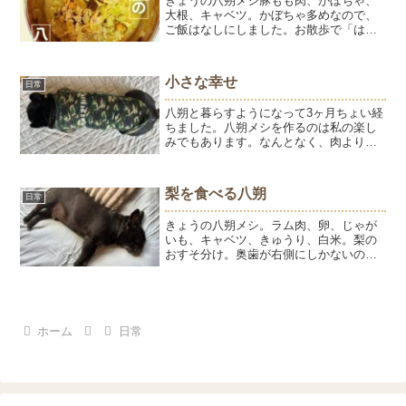
きょうの八朔メシ豚もも肉、かぼちゃ、
大根、キャベツ。かぼちゃ多めなので、
ご飯はなしにしました。お散歩で「はっ
ちゃん、つやつやだね」と褒められるこ
とが多くなりました。確かに、フケっぽ
さがなくなり、身体の調子もよさそうで
小さな幸せ
日常
す。ただ、今だけなんだな...
八朔と暮らすようになって3ヶ月ちょい経
ちました。八朔メシを作るのは私の楽し
みでもあります。なんとなく、肉よりも
魚系の方が体質にあっているのかな？と
感じてます。はんぺんも白身魚だし。そ
んなはっちゃんにも私にも、嬉しいお買
梨を食べる八朔
日常
い得品。激安！しかも1...
きょうの八朔メシ。ラム肉、卵、じゃが
いも、キャベツ、きゅうり、白米。梨の
おすそ分け。奥歯が右側にしかないの
で、こうなるのか？イチイチかわいいで
す。この投稿をInstagramで見る内藤石け
ん教室／内藤パソコン教室(@naitosoap)
がシ...
ホーム
日常