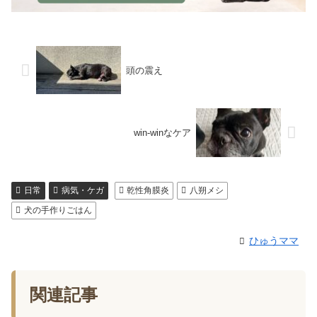
頭の震え
win-winなケア
日常
病気・ケガ
乾性角膜炎
八朔メシ
犬の手作りごはん
ひゅうママ
関連記事