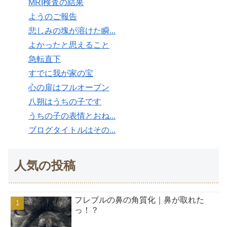
MRI検査の結果
ようのご報告
悲しみの塊が溶けた瞬...
よかったと思えること
急転直下
すでに我が家の宝
心の扉はフルオープン
八朔はうちの子です
うちの子の表情とおね...
ブログタイトルはその...
人気の投稿
フレブルの鼻の角質化｜鼻が取れた
っ！？