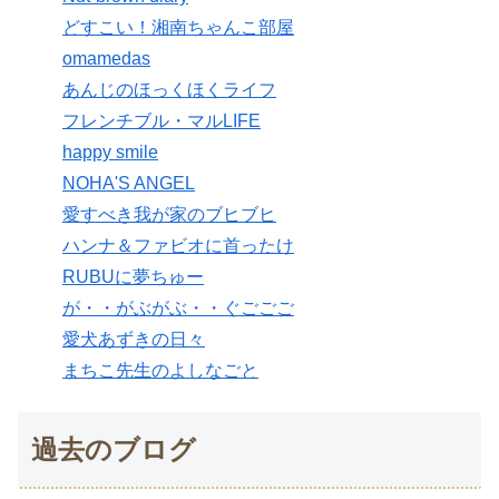
どすこい！湘南ちゃんこ部屋
omamedas
あんじのほっくほくライフ
フレンチブル・マルLIFE
happy smile
NOHA'S ANGEL
愛すべき我が家のブヒブヒ
ハンナ＆ファビオに首ったけ
RUBUに夢ちゅー
が・・がぶがぶ・・ぐごごご
愛犬あずきの日々
まちこ先生のよしなごと
過去のブログ