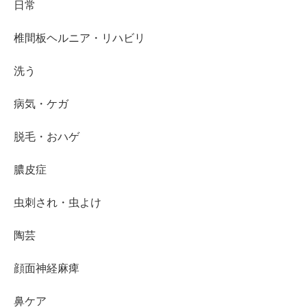
日常
椎間板ヘルニア・リハビリ
洗う
病気・ケガ
脱毛・おハゲ
膿皮症
虫刺され・虫よけ
陶芸
顔面神経麻痺
鼻ケア