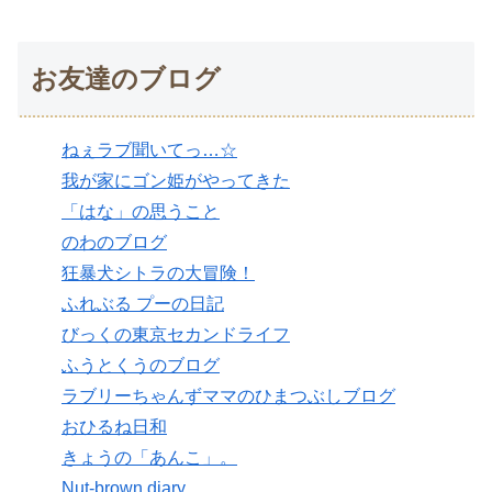
お友達のブログ
ねぇラブ聞いてっ…☆
我が家にゴン姫がやってきた
「はな」の思うこと
のわのブログ
狂暴犬シトラの大冒険！
ふれぶる プーの日記
びっくの東京セカンドライフ
ふうとくうのブログ
ラブリーちゃんずママのひまつぶしブログ
おひるね日和
きょうの「あんこ」。
Nut-brown diary