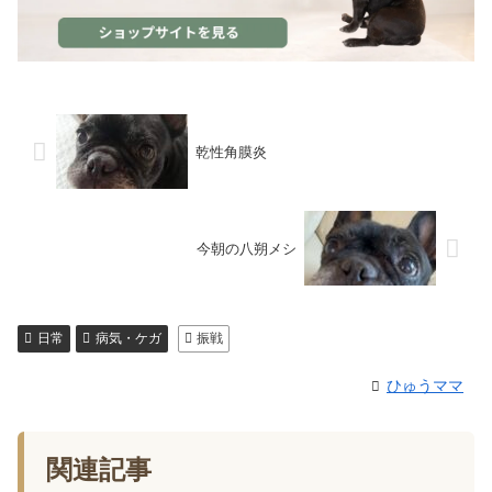
乾性角膜炎
今朝の八朔メシ
日常
病気・ケガ
振戦
ひゅうママ
関連記事