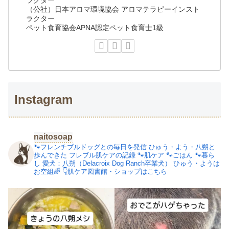
（公社）日本アロマ環境協会 アロマテラピーインスト
ラクター
ペット食育協会APNA認定ペット食育士1級
Instagram
naitosoap
🐾フレンチブルドッグとの毎日を発信
ひゅう・よう・八朔と
歩んできた
フレブル肌ケアの記録
🐾肌ケア
🐾ごはん
🐾暮ら
し
愛犬：八朔（Delacroix Dog Ranch卒業犬）
ひゅう・ようは
お空組🌈
👇肌ケア図書館・ショップはこちら