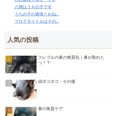
八朔はうちの子です
うちの子の表情とおね...
ブログタイトルはその...
人気の投稿
フレブルの鼻の角質化｜鼻が取れた
っ！？
頭ボコボコ・その後
鼻の角質ケア