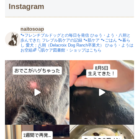
Instagram
naitosoap
🐾フレンチブルドッグとの毎日を発信
ひゅう・よう・八朔と
歩んできた
フレブル肌ケアの記録
🐾肌ケア
🐾ごはん
🐾暮ら
し
愛犬：八朔（Delacroix Dog Ranch卒業犬）
ひゅう・ようは
お空組🌈
👇肌ケア図書館・ショップはこちら