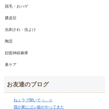
脱毛・おハゲ
膿皮症
虫刺され・虫よけ
陶芸
顔面神経麻痺
鼻ケア
お友達のブログ
ねぇラブ聞いてっ…☆
我が家にゴン姫がやってきた