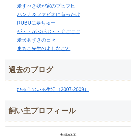
愛すべき我が家のブヒブヒ
ハンナ＆ファビオに首ったけ
RUBUに夢ちゅー
が・・がぶがぶ・・ぐごごご
愛犬あずきの日々
まちこ先生のよしなごと
過去のブログ
ひゅうのいる生活（2007-2009）
飼い主プロフィール
内藤紀子