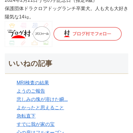
2024年2月21日うちの子記念日（推定9歳）
保護団体ドラクロアドッグランチ卒業犬。人も犬も大好き
陽気な14㎏。
いいねの記事
MRI検査の結果
ようのご報告
悲しみの塊が溶けた瞬...
よかったと思えること
急転直下
すでに我が家の宝
心の扉はフルオープン