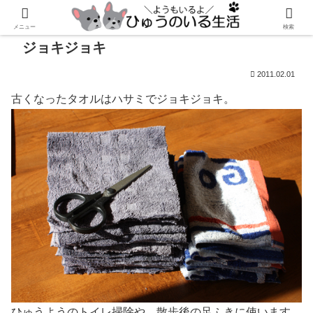
メニュー
検索
ジョキジョキ
2011.02.01
古くなったタオルはハサミでジョキジョキ。
ひゅうようのトイレ掃除や、散歩後の足ふきに使います。