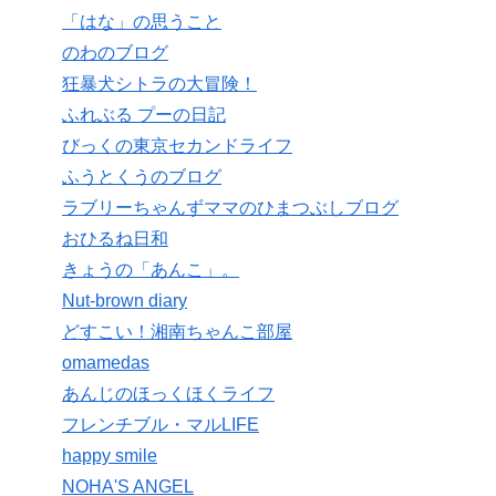
「はな」の思うこと
のわのブログ
狂暴犬シトラの大冒険！
ふれぶる プーの日記
びっくの東京セカンドライフ
ふうとくうのブログ
ラブリーちゃんずママのひまつぶしブログ
おひるね日和
きょうの「あんこ」。
Nut-brown diary
どすこい！湘南ちゃんこ部屋
omamedas
あんじのほっくほくライフ
フレンチブル・マルLIFE
happy smile
NOHA'S ANGEL