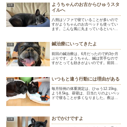
ようちゃんのお古からひゅうスタ
日常
イルへ
八朔はソファで寝ていることが多いので
すがようちゃんのお古ベッドも使ってい
ます。こんな風に丸まっているといいか
な～と思うのですがこんな姿を見ると、
新しいベッドを買ってあげたくなりま
す。色々探しているのだけれど、コレと
鍼治療にいってきたよ
日常
いったものが未だに見つから...
前回の鍼治療は、6月だったので約3か月
ぶりです。ようちゃん、鍼は苦手なので
すがとっても効きがよいのです。前回の
鍼治療から調子よく過ごしていました
が、漢方薬を飲まなくなると鼻がグズグ
ズしてくる感じでした。他には、食べて
いつもと違う行動には理由がある
日常
いる割に便秘気味で便が固...
毎月恒例の体重測定は、ひゅう12.15kg、
よう8.5kg。昼寝は、日当たりのよいベッ
ドで寝ることが多くなりました。夜は、
布団に潜りこんできます。ひゅうは、と
うちゃんの布団に潜るのですが昨日はト
イレの後、とうちゃんの布団ではなく私
の布団に潜...
おでかけですよ
日常