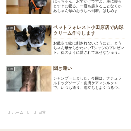
はっちゃん、おでかけですよ。車に乗る
とすぐに寝る。一度も起きることなくか
あちゃん母のおうちへ到着。はじめまし
てのばあばと弟に、すぐに懐くはっちゃ
ん。ひゅう押しの弟は「八朔には悪いけ
どひゅうの方がかわいい」なんて言って
ペットフォレスト小田原店で肉球
日常
たけど、ようと同じように...
クリーム作りします
お散歩で蚊に刺されないようにと、とう
ちゃん母からかわいいTシャツのプレゼン
ト。孫のように愛されて幸せなひゅうよ
うです。ご縁があって、ペットフォレス
ト小田原店さん（ダイナシティウォーク
内）で肉球クリーム作りのワークショッ
聞き違い
日常
プを開催させていただく...
シャンプーしました。今回は、ナチュラ
ルドッグソープ・皮膚ケア＜シルク＞
で。いつも通り、泡立ちもよくつるつる
の仕上がりになりました。「はっちゃ
ん、つるつる～♪」と撫でると、突然起き
上がって顔を近づけてきます。どうや
ら、「つるつる～」が「ちゅー...
ホーム
日常