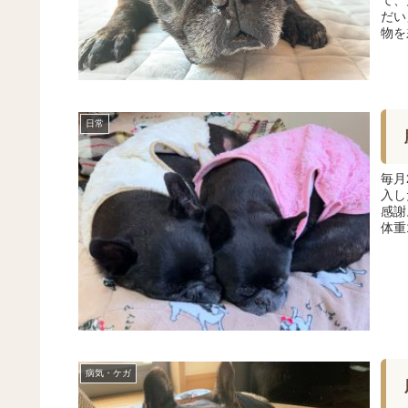
だい
物を
日常
毎月
入し
感謝
体重1
病気・ケガ