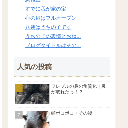
すでに我が家の宝
心の扉はフルオープン
八朔はうちの子です
うちの子の表情とおね...
ブログタイトルはその...
人気の投稿
フレブルの鼻の角質化｜鼻
が取れたっ！？
頭ボコボコ・その後