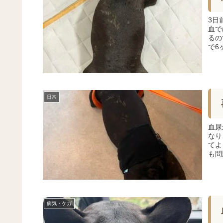
3日
血で
るの
で6
日常
血尿
なり
てよ
も問
病気・ケガ