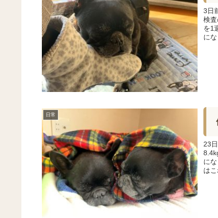
3日
検査
を1
にな
日常
23
8.
にな
はこ