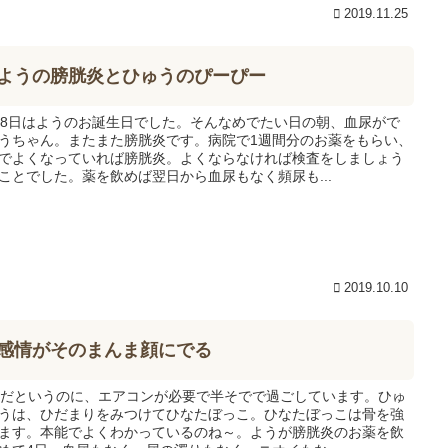
2019.11.25
ようの膀胱炎とひゅうのぴーぴー
28日はようのお誕生日でした。そんなめでたい日の朝、血尿がで
うちゃん。またまた膀胱炎です。病院で1週間分のお薬をもらい、
でよくなっていれば膀胱炎。よくならなければ検査をしましょう
ことでした。薬を飲めば翌日から血尿もなく頻尿も...
2019.10.10
感情がそのまんま顔にでる
月だというのに、エアコンが必要で半そでで過ごしています。ひゅ
うは、ひだまりをみつけてひなたぼっこ。ひなたぼっこは骨を強
ます。本能でよくわかっているのね～。ようが膀胱炎のお薬を飲