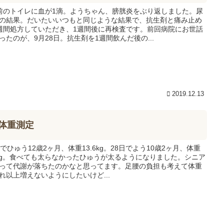
前のトイレに血が1滴。ようちゃん、膀胱炎をぶり返しました。尿
の結果。だいたいいつもと同じような結果で、抗生剤と痛み止め
週間処方していただき、1週間後に再検査です。前回病院にお世話
ったのが、9月28日。抗生剤を1週間飲んだ後の...
2019.12.13
体重測定
日でひゅう12歳2ヶ月、体重13.6kg。28日でよう10歳2ヶ月、体重
4kg。食べても太らなかったひゅうが太るようになりました。シニア
って代謝が落ちたのかなと思ってます。足腰の負担も考えて体重
れ以上増えないようにしたいけど...