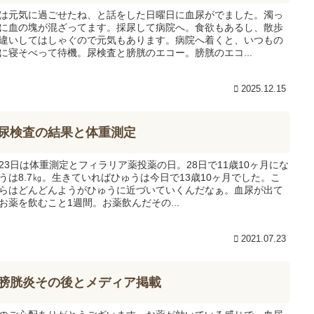
は元気に過ごせたね、と話をした日曜日に血尿がでました。濁っ
に血の塊が混ざってます。採尿して病院へ。食欲もあるし、散歩
違いしてはしゃぐので元気もあります。病院へ着くと、いつもの
に寝そべって待機。尿検査と膀胱のエコー。膀胱のエコ...
2025.12.15
尿検査の結果と体重測定
23日は体重測定とフィラリア薬投薬の日。28日で11歳10ヶ月にな
うは8.7㎏。生きていればひゅうは今日で13歳10ヶ月でした。こ
らはどんどんようがひゅうに近づいていくんだなぁ。血尿が出て
お薬を飲むこと1週間。お薬飲んだその...
2021.07.23
膀胱炎その後とメディア掲載