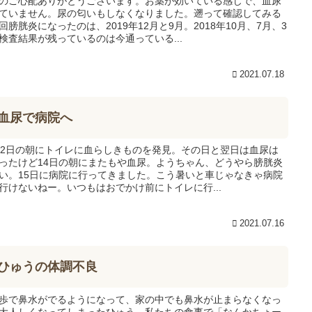
のご心配ありがとうございます。お薬が効いている感じで、血尿
ていません。尿の匂いもしなくなりました。遡って確認してみる
回膀胱炎になったのは、2019年12月と9月。2018年10月、7月、3
検査結果が残っているのは今通っている...
2021.07.18
血尿で病院へ
12日の朝にトイレに血らしきものを発見。その日と翌日は血尿は
ったけど14日の朝にまたもや血尿。ようちゃん、どうやら膀胱炎
い。15日に病院に行ってきました。こう暑いと車じゃなきゃ病院
行けないねー。いつもはおでかけ前にトイレに行...
2021.07.16
ひゅうの体調不良
歩で鼻水がでるようになって、家の中でも鼻水が止まらなくなっ
大人しくなってしまったひゅう。私たちの食事で「なんかちょー