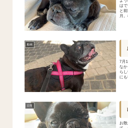
よう
はで
と前
月。
動画
7月
なか
らし
にも
日常
お散
て、