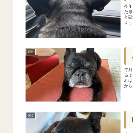
今年
た尿
と勘
よう
日常
毎月
るよ
れは
から
洗う