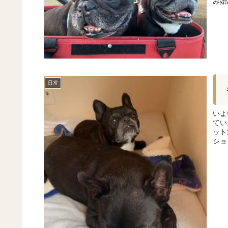
み始
日常
いよ
てい
ット
ショ