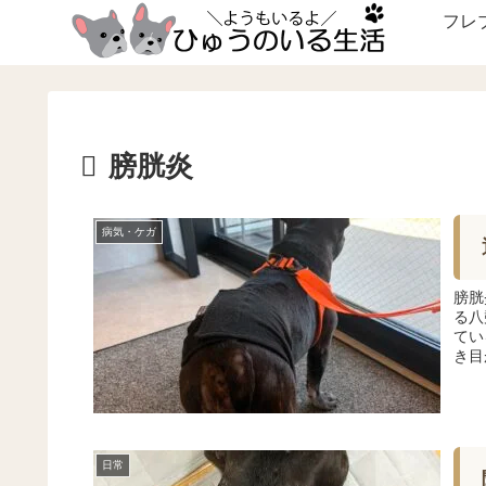
フレ
膀胱炎
病気・ケガ
膀胱
る八
てい
き目
日常