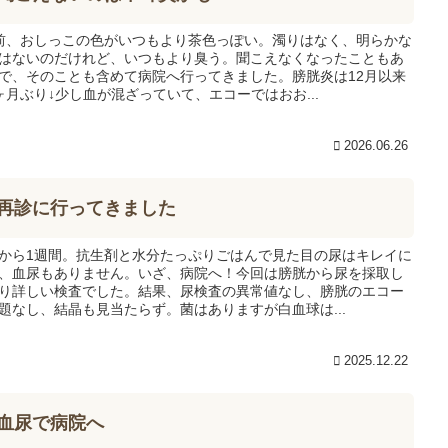
前、おしっこの色がいつもより茶色っぽい。濁りはなく、明らかな
はないのだけれど、いつもより臭う。聞こえなくなったこともあ
で、そのことも含めて病院へ行ってきました。膀胱炎は12月以来
ヶ月ぶり↓少し血が混ざっていて、エコーではおお...
2026.06.26
再診に行ってきました
から1週間。抗生剤と水分たっぷりごはんで見た目の尿はキレイに
、血尿もありません。いざ、病院へ！今回は膀胱から尿を採取し
り詳しい検査でした。結果、尿検査の異常値なし、膀胱のエコー
題なし、結晶も見当たらず。菌はありますが白血球は...
2025.12.22
血尿で病院へ