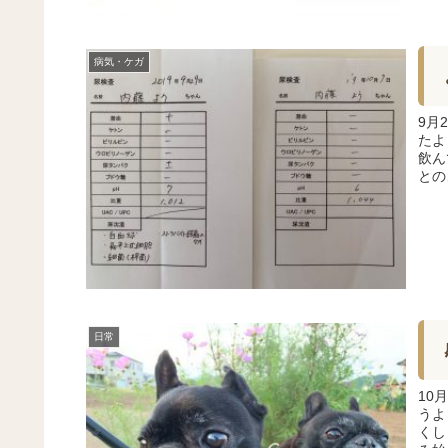
病気・ケガ
9月
たよ
飲ん
との
日常
10
うよ
くし