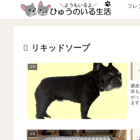
フレ
リキッドソープ
日常
膿皮
疹も
がっ
ます
日常