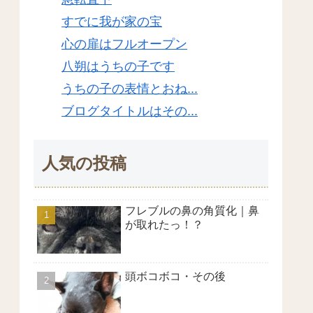
すでに我が家の宝
心の扉はフルオープン
八朔はうちの子です
うちの子の表情とおね...
ブログタイトルはその...
人気の投稿
フレブルの鼻の角質化｜鼻
が取れたっ！？
頭ボコボコ・その後