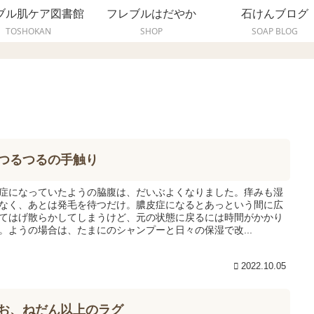
ブル肌ケア図書館
フレブルはだやか
石けんブログ
TOSHOKAN
SHOP
SOAP BLOG
つるつるの手触り
症になっていたようの脇腹は、だいぶよくなりました。痒みも湿
なく、あとは発毛を待つだけ。膿皮症になるとあっという間に広
てはげ散らかしてしまうけど、元の状態に戻るには時間がかかり
。ようの場合は、たまにのシャンプーと日々の保湿で改...
2022.10.05
お、ねだん以上のラグ