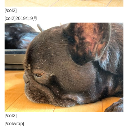
[/col2]
[col2]2019年9月
[/col2]
[/colwrap]