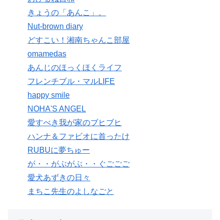
きょうの「あんこ」。
Nut-brown diary
どすこい！湘南ちゃんこ部屋
omamedas
あんじのほっくほくライフ
フレンチブル・マルLIFE
happy smile
NOHA'S ANGEL
愛すべき我が家のブヒブヒ
ハンナ＆ファビオに首ったけ
RUBUに夢ちゅー
が・・がぶがぶ・・ぐごごご
愛犬あずきの日々
まちこ先生のよしなごと