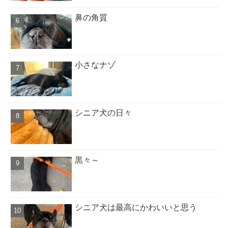
鼻の角質
小さなナゾ
シニア犬の日々
黒々～
シニア犬は最高にかわいいと思う