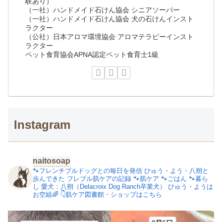
験あり）
（一社）ハンドメイド石けん協会 シニアソーパー
（一社）ハンドメイド石けん協会 犬の石けんインスト
ラクター
（公社）日本アロマ環境協会 アロマテラピーインスト
ラクター
ペット食育協会APNA認定ペット食育士1級
Instagram
naitosoap
🐾フレンチブルドッグとの毎日を発信
ひゅう・よう・八朔と
歩んできた
フレブル肌ケアの記録
🐾肌ケア
🐾ごはん
🐾暮ら
し
愛犬：八朔（Delacroix Dog Ranch卒業犬）
ひゅう・ようは
お空組🌈
👇肌ケア図書館・ショップはこちら