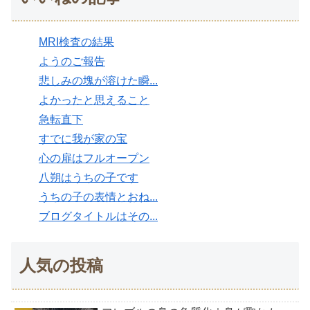
MRI検査の結果
ようのご報告
悲しみの塊が溶けた瞬...
よかったと思えること
急転直下
すでに我が家の宝
心の扉はフルオープン
八朔はうちの子です
うちの子の表情とおね...
ブログタイトルはその...
人気の投稿