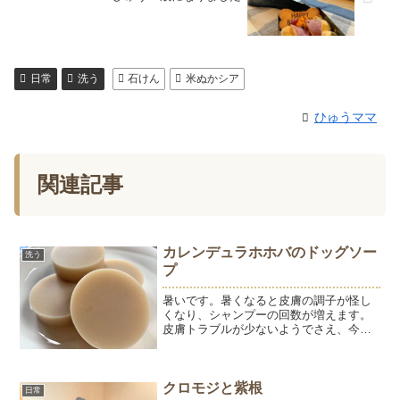
日常
洗う
石けん
米ぬかシア
ひゅうママ
関連記事
カレンデュラホホバのドッグソー
洗う
プ
暑いです。暑くなると皮膚の調子が怪し
くなり、シャンプーの回数が増えます。
皮膚トラブルが少ないようでさえ、今年
はところどころに膿皮症になったり、手
を舐めたりしています。皮膚の調子がよ
くないときに使うのがカレンデュラの石
けん。カレンデュラはマリ...
クロモジと紫根
日常