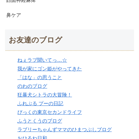
顔面神経麻痺
鼻ケア
お友達のブログ
ねぇラブ聞いてっ…☆
我が家にゴン姫がやってきた
「はな」の思うこと
のわのブログ
狂暴犬シトラの大冒険！
ふれぶる プーの日記
びっくの東京セカンドライフ
ふうとくうのブログ
ラブリーちゃんずママのひまつぶしブログ
おひるね日和