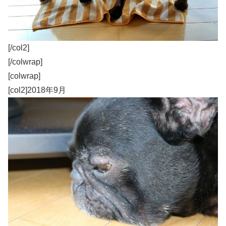
[/col2]
[/colwrap]
[colwrap]
[col2]2018年9月