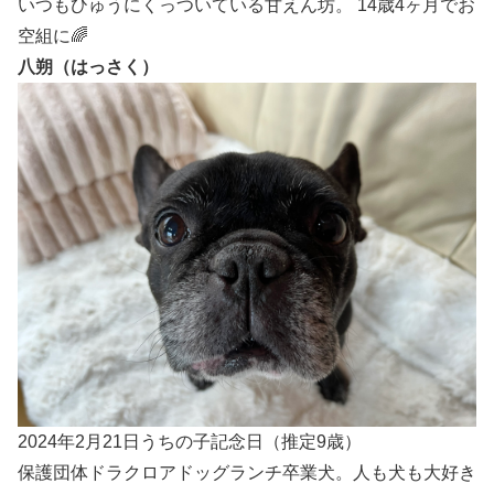
いつもひゅうにくっついている甘えん坊。 14歳4ヶ月でお
空組に🌈
八朔（はっさく）
2024年2月21日うちの子記念日（推定9歳）
保護団体ドラクロアドッグランチ卒業犬。人も犬も大好き