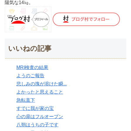
陽気な14㎏。
いいねの記事
MRI検査の結果
ようのご報告
悲しみの塊が溶けた瞬...
よかったと思えること
急転直下
すでに我が家の宝
心の扉はフルオープン
八朔はうちの子です