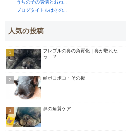
うちの子の表情とおね...
ブログタイトルはその...
人気の投稿
フレブルの鼻の角質化｜鼻が取れた
っ！？
頭ボコボコ・その後
鼻の角質ケア