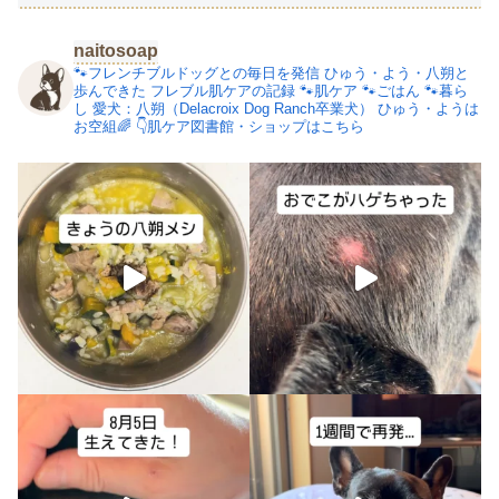
naitosoap
🐾フレンチブルドッグとの毎日を発信
ひゅう・よう・八朔と
歩んできた
フレブル肌ケアの記録
🐾肌ケア
🐾ごはん
🐾暮ら
し
愛犬：八朔（Delacroix Dog Ranch卒業犬）
ひゅう・ようは
お空組🌈
👇肌ケア図書館・ショップはこちら