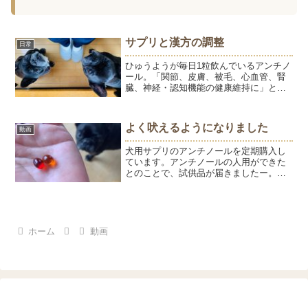
サプリと漢方の調整
日常
ひゅうようが毎日1粒飲んでいるアンチノ
ール。「関節、皮膚、被毛、心血管、腎
臓、神経・認知機能の健康維持に」と記
載があります。ひゅうはアンチノールを
飲んでから足の震えがよくなり、もう飲
まなくてもいいかな～と思って止めたら
よく吠えるようになりました
動画
震えが再発してしまった...
犬用サプリのアンチノールを定期購入し
ています。アンチノールの人用ができた
とのことで、試供品が届きましたー。右
が犬用（アンチノール）、左が人用（リ
プリノールアドバンス）。原料はどちら
もモエギイガイから抽出したオイルで
す。せっかくなので試してみ...
ホーム
動画