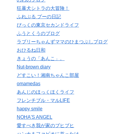
狂暴犬シトラの大冒険！
ふれぶる プーの日記
びっくの東京セカンドライフ
ふうとくうのブログ
ラブリーちゃんずママのひまつぶしブログ
おひるね日和
きょうの「あんこ」。
Nut-brown diary
どすこい！湘南ちゃんこ部屋
omamedas
あんじのほっくほくライフ
フレンチブル・マルLIFE
happy smile
NOHA'S ANGEL
愛すべき我が家のブヒブヒ
ハンナ＆ファビオに首ったけ