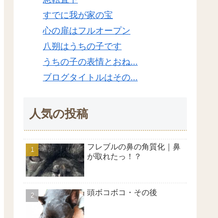
すでに我が家の宝
心の扉はフルオープン
八朔はうちの子です
うちの子の表情とおね...
ブログタイトルはその...
人気の投稿
フレブルの鼻の角質化｜鼻
が取れたっ！？
頭ボコボコ・その後