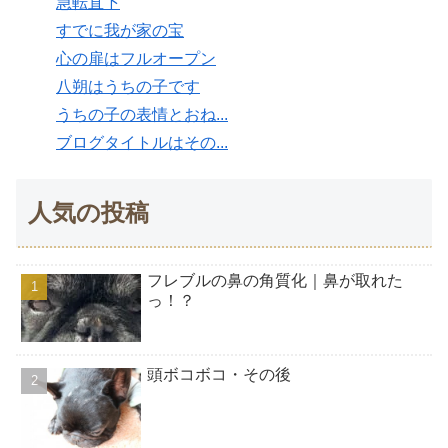
急転直下
すでに我が家の宝
心の扉はフルオープン
八朔はうちの子です
うちの子の表情とおね...
ブログタイトルはその...
人気の投稿
フレブルの鼻の角質化｜鼻が取れた
っ！？
頭ボコボコ・その後