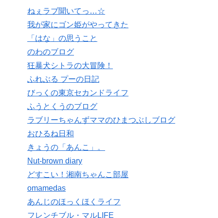
ねぇラブ聞いてっ…☆
我が家にゴン姫がやってきた
「はな」の思うこと
のわのブログ
狂暴犬シトラの大冒険！
ふれぶる プーの日記
びっくの東京セカンドライフ
ふうとくうのブログ
ラブリーちゃんずママのひまつぶしブログ
おひるね日和
きょうの「あんこ」。
Nut-brown diary
どすこい！湘南ちゃんこ部屋
omamedas
あんじのほっくほくライフ
フレンチブル・マルLIFE