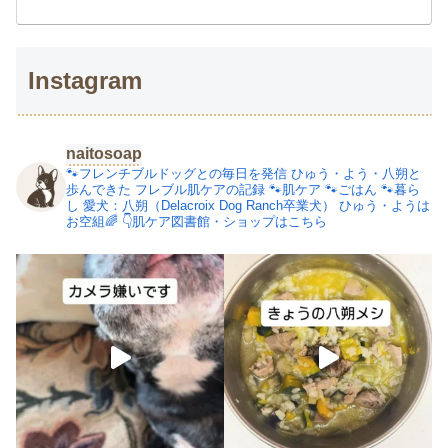
Instagram
naitosoap
🐾フレンチブルドッグとの毎日を発信
ひゅう・よう・八朔と
歩んできた
フレブル肌ケアの記録
🐾肌ケア
🐾ごはん
🐾暮ら
し
愛犬：八朔（Delacroix Dog Ranch卒業犬）
ひゅう・ようは
お空組🌈
👇肌ケア図書館・ショップはこちら