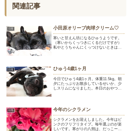
関連記事
小田原オリーブ肉球クリーム♡
日常
寒いと甘えん坊になるひゅうようです。
（寒いからくっつきにくるだけですが）
私やとうちゃんにくっつけないときは、
ひゅうようぴったりくっついて暖をとり
ます。ひゅうはようの鼻や目のあたりを
舐めて、その姿はとってもかわいいので
すがカメラを向けると止め...
ひゅう4歳1ヶ月
日常
今日でひゅう4歳1ヶ月。体重11.5kg。朝
夕にたっぷりお散歩しているせいか、少
しスリムになりました。本日のおやつは
焼き立てパン♪塩分控えめ、お砂糖のかわ
りにはちみつで作ります。「また写真撮
ってる・・・・（呆）」って思っていそ
うなひゅう。見...
今年のシクラメン
日常
シクラメンをお迎えしました。今年はピ
ンクのフリフリタイプ。毎年選ぶのが楽
しいです。寒がりの八朔は、だっこーと