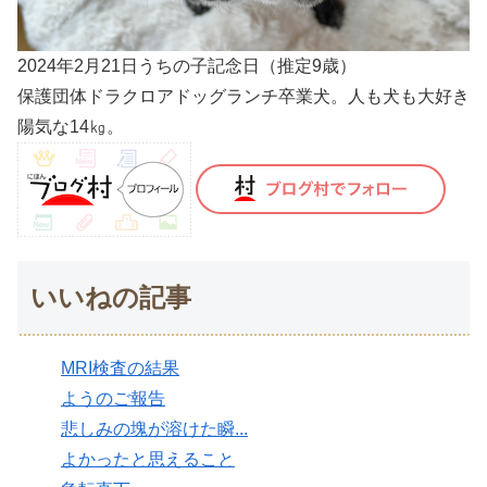
2024年2月21日うちの子記念日（推定9歳）
保護団体ドラクロアドッグランチ卒業犬。人も犬も大好き
陽気な14㎏。
いいねの記事
MRI検査の結果
ようのご報告
悲しみの塊が溶けた瞬...
よかったと思えること