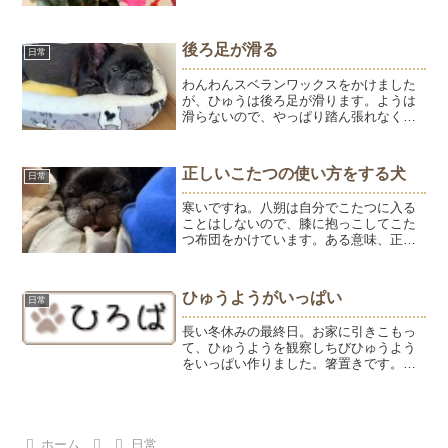
暖を取りに来ることが増え夕方に散歩に
行くと、寒くて早歩き。散歩は夕方に限
る（笑）
後ろ足が滑る
日常
わんわんスベランワックスをかけました
が、ひゅうは後ろ足が滑ります。ようは
滑らないので、やっぱり踏ん張れなくな
ってきているんだなぁと思います。家の
中ではほぼ動かずに寝ていることが多い
のですがよくいるテーブルの下にもラグ
正しいこたつの使い方をする犬
日常
を敷くことに。気づいたよ...
寒いですね。八朔は自分でこたつに入る
ことはしないので、膝に抱っこしてこた
つ布団をかけています。ある意味、正し
いこたつの使い方。ソファの使い方やく
つろぎ方は、ほぼ人です。昨夜、目薬の
時に気づきました。右目が赤い。ワクチ
ひゅうようがいっぱい
日常
ンのお知らせも来ていたの...
長い冬休みの最終日。お家に引きこもっ
て、ひゅうようを観察しちびひゅうよう
をいっぱい作りました。箸置きです。顔
がイマイチ気に入らないんだよね。かわ
いくなーい。気に入るのができるまで、
ちびひゅうよう、何個作ることになるん
だろう？こんなことをして...
ホーム
日常