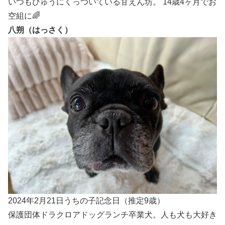
いつもひゅうにくっついている甘えん坊。 14歳4ヶ月でお
空組に🌈
八朔（はっさく）
2024年2月21日うちの子記念日（推定9歳）
保護団体ドラクロアドッグランチ卒業犬。人も犬も大好き