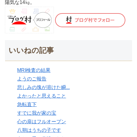
陽気な14㎏。
いいねの記事
MRI検査の結果
ようのご報告
悲しみの塊が溶けた瞬...
よかったと思えること
急転直下
すでに我が家の宝
心の扉はフルオープン
八朔はうちの子です