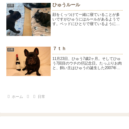
す。1日に必要な水分量の目安は、体重
ひゅうルール
日常
1kgあたり 50〜60m...
顔をくっつけて一緒に寝ていることが多
いですがひゅうにはルールがあるようで
す。ベッドにひとりで寝ているように、
怒るひゅう。ひゅうが寝ているところに
ようがやってくるのはOKだけど、ようが
先にベッドにいるのは許せないらしい。
ようは、ひゅうが怒って...
７ｔｈ
日常
11月23日、ひゅう7歳2ヶ月。そしてひゅ
う7回目のウチの仔記念日。たっぷりお肉
と、飼い主はひゅうの誕生した2007年フ
ランスワインでお祝いしました。7年間で
ひゅうが一番嬉しかったことは何だろ
う？きっと、ようが妹になったことじゃ
ないかなと思...
ホーム
日常