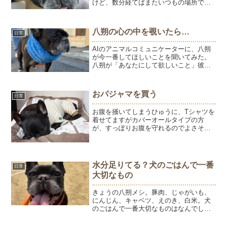
けど、数分経てばまたいつもの場所で寝
ます。それが、このところ私を起こしに
くる。寝ている私の首に両前足を乗せて
立ち上がるという、スゴイ技を身につけ
八朔の心の中を覗いたら…
日常
たようちゃん（笑）苦、苦...
AIのアニマルコミュニケーターに、八朔
が今一番してほしいことを聞いてみた。
八朔が「あなたにして欲しいこと」彼か
ら伝わってくるのは、驚くほど無欲で、
純粋な願いです。 「ただ、そばにいて笑
っていてほしい」 彼は、あなたの感情の
おパジャマを買う
日常
揺れを敏感に察知し...
お腹を掻いてしまうひゅうに、Tシャツを
着せてますがカバーオールタイプの方
が、すっぽりお腹を守れるのでよさそう
です。ひゅうのおむつもヨレヨレになっ
てきたし、いっしょにおパジャマを買お
う♪お泊り用にようもお揃いで買いたいな
とサイズを調べるとひゅ...
水分足りてる？犬のごはんで一番
日常
大切なもの
きょうの八朔メシ。豚肉、じゃがいも、
にんじん、キャベツ、えのき、白米。犬
のごはんで一番大切なものはなんでしょ
う？タンパク質？栄養バランス？無添
加？素材のクオリティ？実は「水分」で