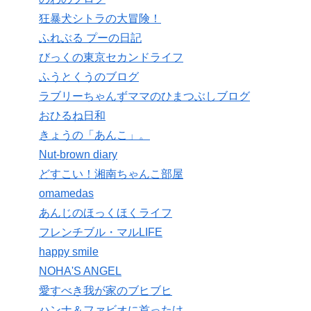
狂暴犬シトラの大冒険！
ふれぶる プーの日記
びっくの東京セカンドライフ
ふうとくうのブログ
ラブリーちゃんずママのひまつぶしブログ
おひるね日和
きょうの「あんこ」。
Nut-brown diary
どすこい！湘南ちゃんこ部屋
omamedas
あんじのほっくほくライフ
フレンチブル・マルLIFE
happy smile
NOHA'S ANGEL
愛すべき我が家のブヒブヒ
ハンナ＆ファビオに首ったけ