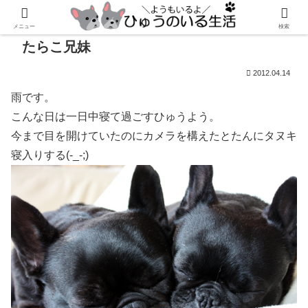
メニュー
検索
たらこ兄妹
2012.04.14
雨です。
こんな日は一日中寝て過ごすひゅうよう。
今まで目を開けていたのにカメラを構えたとたんにタヌキ
寝入りする(-_-;)