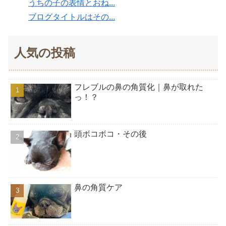
うちの子の表情とおね...
ブログタイトルはその...
人気の投稿
フレブルの鼻の角質化｜鼻が取れた
っ！？
頭ボコボコ・その後
鼻の角質ケア