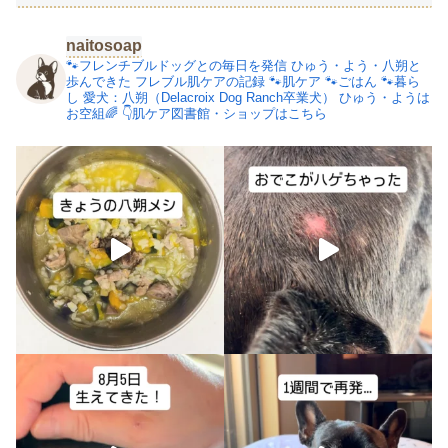
naitosoap
🐾フレンチブルドッグとの毎日を発信
ひゅう・よう・八朔と
歩んできた
フレブル肌ケアの記録
🐾肌ケア
🐾ごはん
🐾暮ら
し
愛犬：八朔（Delacroix Dog Ranch卒業犬）
ひゅう・ようは
お空組🌈
👇肌ケア図書館・ショップはこちら