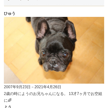
ひゅう
2007年9月23日－2021年4月26日
2歳の時にようのお兄ちゃんになる。 13才7ヶ月でお空組
に🌈
よう