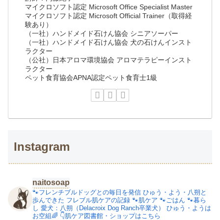
マイクロソフト認定 Microsoft Office Specialist Master
マイクロソフト認定 Microsoft Official Trainer（取得経
験あり）
（一社）ハンドメイド石けん協会 シニアソーパー
（一社）ハンドメイド石けん協会 犬の石けんインスト
ラクター
（公社）日本アロマ環境協会 アロマテラピーインスト
ラクター
ペット食育協会APNA認定ペット食育士1級
Instagram
naitosoap
🐾フレンチブルドッグとの毎日を発信
ひゅう・よう・八朔と
歩んできた
フレブル肌ケアの記録
🐾肌ケア
🐾ごはん
🐾暮ら
し
愛犬：八朔（Delacroix Dog Ranch卒業犬）
ひゅう・ようは
お空組🌈
👇肌ケア図書館・ショップはこちら