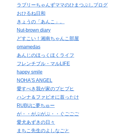
ラブリーちゃんずママのひまつぶしブログ
おひるね日和
きょうの「あんこ」。
Nut-brown diary
どすこい！湘南ちゃんこ部屋
omamedas
あんじのほっくほくライフ
フレンチブル・マルLIFE
happy smile
NOHA'S ANGEL
愛すべき我が家のブヒブヒ
ハンナ＆ファビオに首ったけ
RUBUに夢ちゅー
が・・がぶがぶ・・ぐごごご
愛犬あずきの日々
まちこ先生のよしなごと