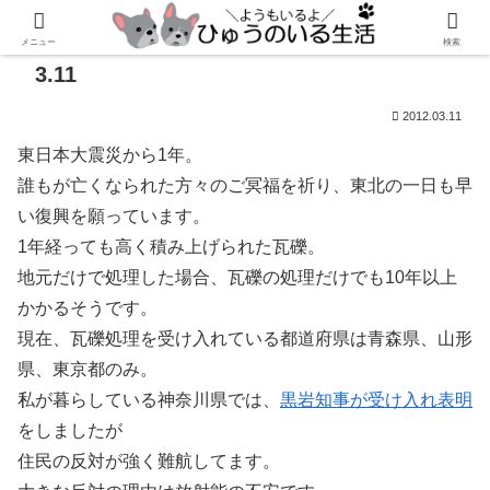
メニュー
検索
3.11
2012.03.11
東日本大震災から1年。
誰もが亡くなられた方々のご冥福を祈り、東北の一日も早
い復興を願っています。
1年経っても高く積み上げられた瓦礫。
地元だけで処理した場合、瓦礫の処理だけでも10年以上
かかるそうです。
現在、瓦礫処理を受け入れている都道府県は青森県、山形
県、東京都のみ。
私が暮らしている神奈川県では、
黒岩知事が受け入れ表明
をしましたが
住民の反対が強く難航してます。