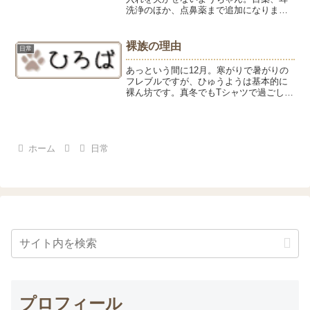
洗浄のほか、点鼻薬まで追加になりまし
た。でも、鼻づまりはかなり楽になった
のでよかったです。ボディは茶髪が脱毛
して黒い毛に生え変わっているところ。
裸族の理由
日常
セリシン化粧水を毎朝スプ...
あっという間に12月。寒がりで暑がりの
フレブルですが、ひゅうようは基本的に
裸ん坊です。真冬でもTシャツで過ごして
いる少年のように元気にたくましく育っ
てほしいと願ってのことですが。寒くな
るととたんに甘えん坊になり抱っこをせ
がみコタツのスイッチ...
ホーム
日常
プロフィール