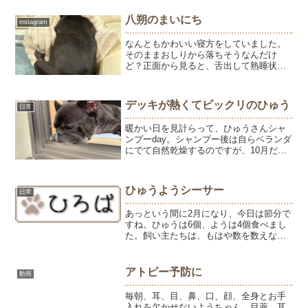
くしゃみを連発して鼻血がでてしまっ
た。2か月間飲み続けていた漢方薬が切れ
八朔のまいにち
instagram
てから、鼻水とくしゃみの回数...
なんともかわいい寝方をしていました。
そのままおしりから落ちそうなんだけ
ど？正面から見ると、舌出して熟睡状態
です。挟まってると安心なのかな？はっ
ちゃんと朝のおやつタイムは楽しい時間
です。この投稿をInstagramで見る内藤石
デッキが熱くてビックリのひゅう
日常
けん教室／内藤パ...
暖かい日を見計らって、ひゅうさんシャ
ンプーday。シャンプー後は自らベランダ
にでて自然乾燥するのですが、10月だと
いうのにデッキが熱すぎて戻ってきまし
た。1日おきに季節が変わる「地球温暖
化」リアルに感じます。とはいえ、夕方
ひゅうようシーサー
日常
になれば秋らしくお...
あっという間に2月になり、今日は節分で
すね。ひゅうは6個、ようは4個食べまし
た。飼い主たちは、もはや数を数えなが
ら食べることはできませーん。今日は陶
芸教室の日。ひゅうようシーサーを作っ
てます。ようシーサー。モデルのようち
アトピー予防に
動画
ゃん。み、耳が大きす...
毎朝、耳、目、鼻、口、顔、全身とお手
入れを欠かせないようちゃん。目薬、耳