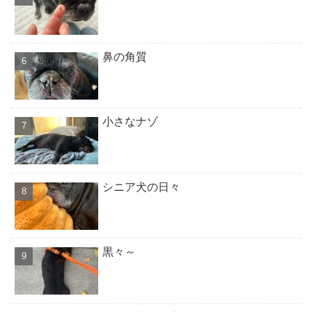
鼻の角質
小さなナゾ
シニア犬の日々
黒々～