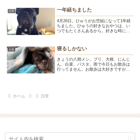
朔は、黒々艶々しています。体質改善で
きてきたかな～～～？この投稿を
一年経ちました
日常
Instagramで見...
4月26日。ひゅうがお空組になって1年経
ちました。ひゅうの好きなおやつは、い
つでもたくさんあるから。好きな時にい
っぱい食べにおいで。1年前に病院から贈
っていただいた胡蝶蘭。芽がでてきまし
た。お花が咲くのかな？楽しみです。25
寝るしかない
日常
日は、とうちゃん...
きょうの八朔メシ。ブリ、大根、にんじ
ん、白菜、パスタ。雨で今日もお散歩は
行ってません。お散歩は大好きですが、
行かなくても特に不満はなさそうです。
寒い日は寝るに限るね。
ホーム
日常