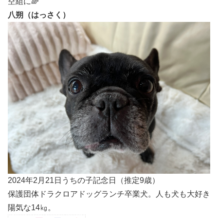
空組に🌈
八朔（はっさく）
2024年2月21日うちの子記念日（推定9歳）
保護団体ドラクロアドッグランチ卒業犬。人も犬も大好き
陽気な14㎏。