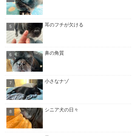
耳のフチが欠ける
鼻の角質
小さなナゾ
シニア犬の日々