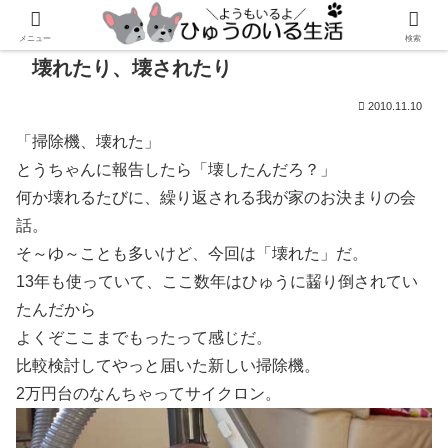
メニュー
検索
壊れたり、壊されたり
2010.11.10
「掃除機、壊れた」
とうちゃんに報告したら「壊したんだろ？」
何か壊れるたびに、繰り返される我が家のお決まりの会
話。
そ～ゆ～ことも多いけど、今回は「壊れた」だ。
13年も使っていて、ここ数年はひゅうに齧り倒されてい
たんだから
よくぞここまでもったって感じだ。
比較検討してやっと届いた新しい掃除機。
2万円台のなんちゃってサイクロン。