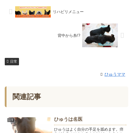
リハビリメニュー
背中から糸!?
日常
ひゅうママ
関連記事
ひゅうは名医
日常
ひゅうはよく自分の手足を舐めます。痒