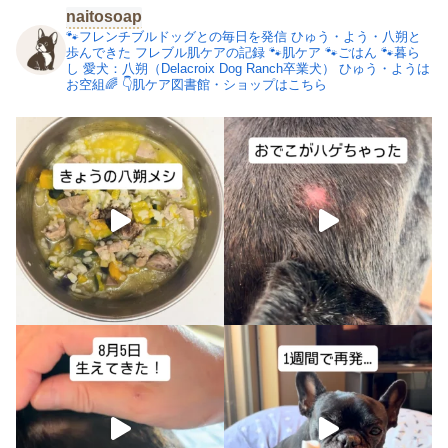
naitosoap
🐾フレンチブルドッグとの毎日を発信
ひゅう・よう・八朔と
歩んできた
フレブル肌ケアの記録
🐾肌ケア
🐾ごはん
🐾暮ら
し
愛犬：八朔（Delacroix Dog Ranch卒業犬）
ひゅう・ようは
お空組🌈
👇肌ケア図書館・ショップはこちら