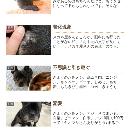
みがあるのはもちろんだけど、もうクセ
になってるかもしれないです。そんなひ
ゅうが、今朝も足を舐めている。ん？自
分の足じゃなく、ようの足。ようの足を
見ると、あらぁ～、皮膚のハゲと同じ菌
が繁殖している感じ。ヒビ...
老化現象
日常
メガネ屋さんどころか、眼科にも行った
ことがない私。「お手元の文字が見にく
い」（←メガネ屋さんの表現）ので人生
初のメガネをつくってもらいました。身
体は正直で、年齢とともにちゃんと行く
べき方向に進んでいっているんだなぁ～
と思うこの頃。今まで１０...
不思議と引き継ぐ
日常
きょうの八朔メシ。鶏ムネ肉、ニンジ
ン、キャベツ、ゴーヤ、しめじ、もち
麦、もちきび、黒米、白米。きょうも完
食快便のはっちゃんです。耳ツボマッサ
ージをしたところ、気に入ったらしい。
この投稿をInstagramで見る内藤石けん教
溺愛
日常
室／内藤パソコン教...
きょうの八朔メシ。アジ、さつまいも、
白菜、ピーマン、白米。アジ10尾で100円
って！ヤオマサさんありがとう♪まるごと
焼いて、頭と骨を外しました。最近の八