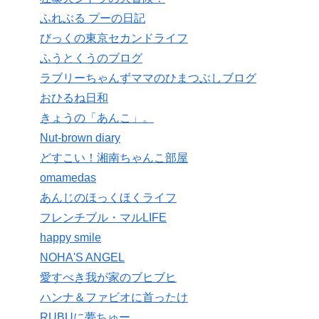
ふれぶる プーの日記
びっくの東京セカンドライフ
ふうとくうのブログ
ラブリーちゃんずママのひまつぶしブログ
おひるね日和
きょうの「あんこ」。
Nut-brown diary
どすこい！湘南ちゃんこ部屋
omamedas
あんじのほっくほくライフ
フレンチブル・マルLIFE
happy smile
NOHA'S ANGEL
愛すべき我が家のブヒブヒ
ハンナ＆ファビオに首ったけ
RUBUに夢ちゅー