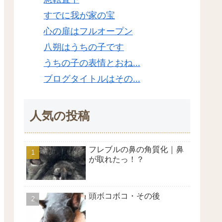
すでに我が家の宝
心の扉はフルオープン
八朔はうちの子です
うちの子の表情とおね...
ブログタイトルはその...
人気の投稿
フレブルの鼻の角質化｜鼻
が取れたっ！？
頭ボコボコ・その後