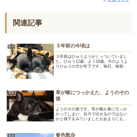
関連記事
３年前の今頃は
動画
３年前はひゅうようがくっついていまし
た。ひゅう12歳、よう10歳。今のようよ
りひゅうの方が年下です。毎日、毎朝顔
をくっつけている姿が本当にかわいかっ
た。この頃は、ようがごはんの飲み込み
がうまくできなかったり、お水を飲むと
吐いてしまうことが続...
草が喉につっかえた、ようのその
動画
後
ようのその後です。草が喉か鼻に引っか
かってしまい、自力で出せるのではない
かと様子をみていましたがあまりにも苦
しそうなので全身麻酔覚悟で、先日かか
りつけの病院で診てもらいました。状況
を説明すると、やっぱり全身麻酔で内視
春色散歩
動画