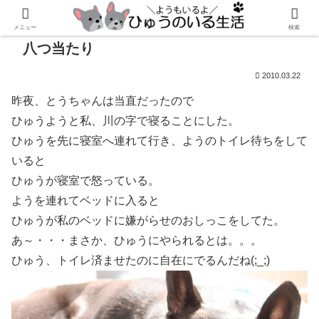
メニュー
検索
八つ当たり
2010.03.22
昨夜、とうちゃんは当直だったので
ひゅうようと私、川の字で寝ることにした。
ひゅうを先に寝室へ連れて行き、ようのトイレ待ちをして
いると
ひゅうが寝室で怒っている。
ようを連れてベッドに入ると
ひゅうが私のベッドに嫌がらせのおしっこをしてた。
あ～・・・まさか、ひゅうにやられるとは。。。
ひゅう、トイレ済ませたのに自在にでるんだね(;_;)