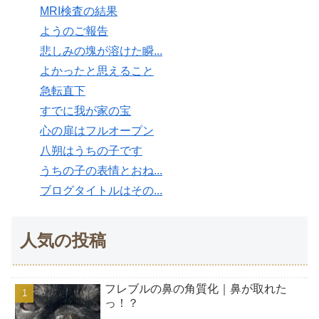
MRI検査の結果
ようのご報告
悲しみの塊が溶けた瞬...
よかったと思えること
急転直下
すでに我が家の宝
心の扉はフルオープン
八朔はうちの子です
うちの子の表情とおね...
ブログタイトルはその...
人気の投稿
フレブルの鼻の角質化｜鼻が取れた
っ！？