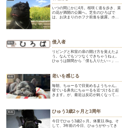
鏡で取るしかないそうです...
いつの間にかに4月。桜咲く道を歩き、菜
の花が満開の公園へ。芝生のひろばで
は、お決まりのホフク前進を披露。ホフ
ク前進を目撃した子供には「あの犬、ヘ
ンなことしている」と不思議がられるひ
ゅう。自衛隊に感銘を受けて入隊を目指
している？
侵入者
動画
リビングと和室の扉の開け方を覚えたよ
う。なんでもソツなくできちゃうねぇ。
ひゅうは隙間から「僕も入りたい～」と
ピーピー泣く。ひゅう、そんなキャラじ
ゃなかった気がするんだけど？
老いを感じる
動画
毎朝、ちゅーるで目覚めるようちゃん。
寝ている鼻先にちゅーるを近づけると起
きます。が、最近は反応が鈍くなってき
ました。あまりにも気づかないので、お
でこをちょんちょんして、声をかけて
（聞こえてないと思うけど）やっと気づ
ひゅう3歳2ヶ月と3周年
動画
く。自然なことなんだけど、...
今日でひゅう3歳2ヶ月。体重11.8kg。そ
して、3年前の今日、ひゅうがやってき