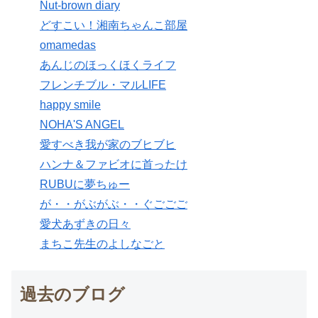
Nut-brown diary
どすこい！湘南ちゃんこ部屋
omamedas
あんじのほっくほくライフ
フレンチブル・マルLIFE
happy smile
NOHA'S ANGEL
愛すべき我が家のブヒブヒ
ハンナ＆ファビオに首ったけ
RUBUに夢ちゅー
が・・がぶがぶ・・ぐごごご
愛犬あずきの日々
まちこ先生のよしなごと
過去のブログ