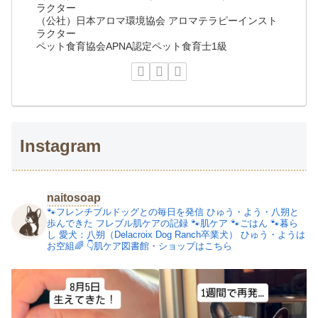
ラクター
（公社）日本アロマ環境協会 アロマテラピーインスト
ラクター
ペット食育協会APNA認定ペット食育士1級
Instagram
naitosoap
🐾フレンチブルドッグとの毎日を発信
ひゅう・よう・八朔と
歩んできた
フレブル肌ケアの記録
🐾肌ケア
🐾ごはん
🐾暮ら
し
愛犬：八朔（Delacroix Dog Ranch卒業犬）
ひゅう・ようは
お空組🌈
👇肌ケア図書館・ショップはこちら