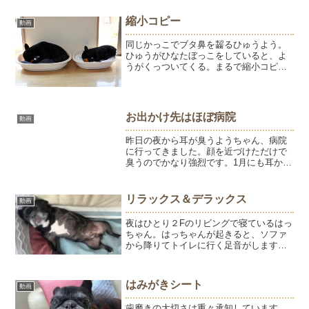
食べ物を見つめる目はまん...
縮小コピー
動画
同じかっこでブタ鼻を齧るひゅうよう。
ひゅうがひなたぼっこをしていると、よ
うがくっついてくる。まるで縮小コピー
のよう。ひゅうがソファにいると、よう
がくっついてくる。そんなに近づかなく
ても・・・なんでもひゅうのマネをす
る。ようがおてんばなのはし...
お出かけ先はほぼ病院
動画
昨日の夜から耳が臭うようちゃん、病院
に行ってきました。顔を近づけただけで
臭うのでかなり強烈です。1月にも耳から
同じ匂いがして病院で耳垢の検査と耳掃
除をしてもらったときと同じ匂い。そし
て今回も左耳。臭うだけで、ようが気に
リラックス＆デラックス
動画
したり痒がったりはしな...
夜はひとり２Fのリビングで寝ているはっ
ちゃん。はっちゃんが起きると、ソファ
から降りてトイレに行く足音がします。
そんな足音が目覚まし時計になっている
私。いや、今トイレに起きたよね？そん
なにすぐにまた寝れますか？うちの子に
はみがきシート
動画
なった3ヶ月前も大物感...
歯磨きの大切さは重々承知しています