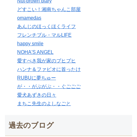
Nut-brown diary
どすこい！湘南ちゃんこ部屋
omamedas
あんじのほっくほくライフ
フレンチブル・マルLIFE
happy smile
NOHA'S ANGEL
愛すべき我が家のブヒブヒ
ハンナ＆ファビオに首ったけ
RUBUに夢ちゅー
が・・がぶがぶ・・ぐごごご
愛犬あずきの日々
まちこ先生のよしなごと
過去のブログ