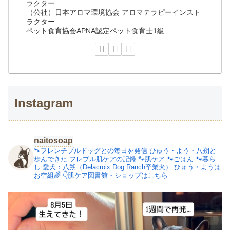
ラクター
（公社）日本アロマ環境協会 アロマテラピーインスト
ラクター
ペット食育協会APNA認定ペット食育士1級
Instagram
naitosoap
🐾フレンチブルドッグとの毎日を発信
ひゅう・よう・八朔と
歩んできた
フレブル肌ケアの記録
🐾肌ケア
🐾ごはん
🐾暮ら
し
愛犬：八朔（Delacroix Dog Ranch卒業犬）
ひゅう・ようは
お空組🌈
👇肌ケア図書館・ショップはこちら