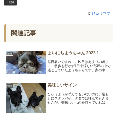
動画
ひゅうママ
関連記事
まいにちようちゃん 2023.1
動画
毎日暑いですね～。昨日はあまりの暑さ
に、散歩も行かず1日中涼しい部屋の中で
過ごしていたようちゃんです。家の中で
は、トイレ、キッチン、テーブル、ベッ
ドを行き来しています。家具にぶつかる
こともなく見えているかのように移動し
美味しいサイン
動画
ます。すごいなぁ。ブロ...
ひゅうようが呼んでもいないのに、足も
とにスタンバイ。タダでは呼んでもきま
せんが、美味しいものを持っていれば寝
ていてもやってきます。マトンの生肉、
美味しい？「美味しい？」に反応してペ
ロンと鼻を舐めるのが美味しいサイン。