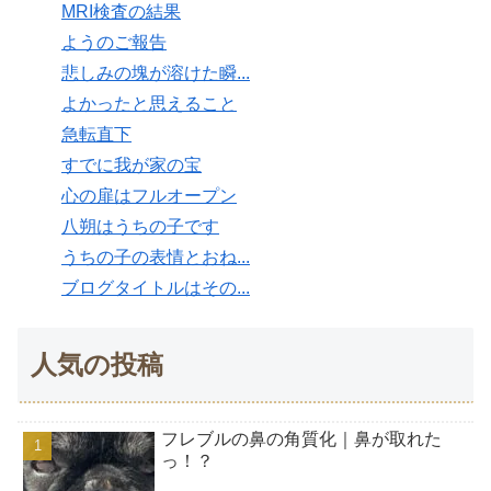
MRI検査の結果
ようのご報告
悲しみの塊が溶けた瞬...
よかったと思えること
急転直下
すでに我が家の宝
心の扉はフルオープン
八朔はうちの子です
うちの子の表情とおね...
ブログタイトルはその...
人気の投稿
フレブルの鼻の角質化｜鼻が取れた
っ！？