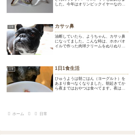
した。今年はオリンピックイヤーなの
で、ひゅうはゴールド、ようはシルバ
ー。似合うかな？昨年はひゅうブラッ
ク、ようレッド。悪い子の顔だ・・・一
昨年はひゅうシルバー、...
カサッ鼻
日常
油断していたら、ようちゃん、カサッ鼻
になってました。こんな時は、ホホバオ
イルで作った肉球クリームをぬりぬり。
塗った直後はもちろんですが、しっとり
は数日続きます。以前に動物病院で購入
したノーズスティックは、しっとりはす
るものの付けた直後に顔を...
1日1食生活
日常
ひゅうようは朝ごはん（ヨーグルト）を
あまり食べなくなりました。朝起きてか
ら夜まではおやつは食べてます。夜は手
作りごはん中心にドッグフードも食べて
ます。ほぼ1日1食生活ですが、体重が減
ることもなく体調は良いです。ようは変
わらずスプーンで食べて...
ホーム
日常