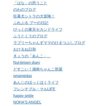
「はな」の思うこと
のわのブログ
狂暴犬シトラの大冒険！
ふれぶる プーの日記
びっくの東京セカンドライフ
ふうとくうのブログ
ラブリーちゃんずママのひまつぶしブログ
おひるね日和
きょうの「あんこ」。
Nut-brown diary
どすこい！湘南ちゃんこ部屋
omamedas
あんじのほっくほくライフ
フレンチブル・マルLIFE
happy smile
NOHA'S ANGEL