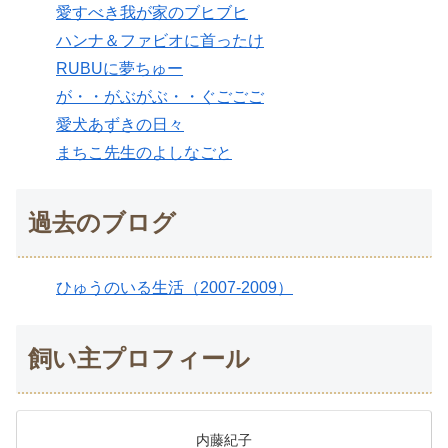
愛すべき我が家のブヒブヒ
ハンナ＆ファビオに首ったけ
RUBUに夢ちゅー
が・・がぶがぶ・・ぐごごご
愛犬あずきの日々
まちこ先生のよしなごと
過去のブログ
ひゅうのいる生活（2007-2009）
飼い主プロフィール
内藤紀子