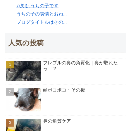
八朔はうちの子です
うちの子の表情とおね...
ブログタイトルはその...
人気の投稿
フレブルの鼻の角質化｜鼻が取れた
っ！？
頭ボコボコ・その後
鼻の角質ケア