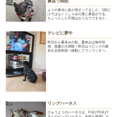
鼻血で病院
日常
く食べます。まぁまぁ元気に...
ようの鼻水に血が混ざってました。1回だ
けではなくくしゃみの度に鼻血がでる。
ちょっとした不調はおうちでできるケア
で様子を見ることが多い私ですが、出血
系は迷わず病院に行きます。出血は麻痺
のある左側。先生に見せるために撮りま
テレビに夢中
日常
した。食欲はあって、お...
昨日から夏休みの私。夏休みは毎年恒
例、真夏の大掃除！昨日はリビングの家
具を全部和室へ移動してワンワンすべら
んワックスをかけた。今日は寝室のベッ
ドを動かして掃除した。大汗かいて、お
風呂掃除をして、シャワーを浴びてビー
ルを飲んだ。うまいっ～～～...
リングハーネス
日常
ひゅうようのハーネスは、FULLYFULLY
さんのリングハーネス。今年も新調しま