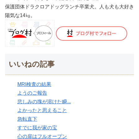
保護団体ドラクロアドッグランチ卒業犬。人も犬も大好き
陽気な14㎏。
いいねの記事
MRI検査の結果
ようのご報告
悲しみの塊が溶けた瞬...
よかったと思えること
急転直下
すでに我が家の宝
心の扉はフルオープン