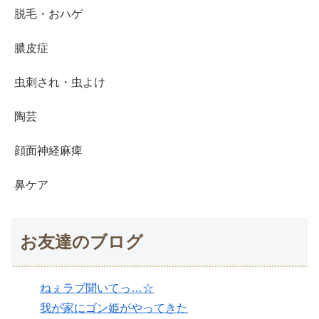
脱毛・おハゲ
膿皮症
虫刺され・虫よけ
陶芸
顔面神経麻痺
鼻ケア
お友達のブログ
ねぇラブ聞いてっ…☆
我が家にゴン姫がやってきた