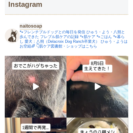
Instagram
naitosoap
🐾フレンチブルドッグとの毎日を発信
ひゅう・よう・八朔と
歩んできた
フレブル肌ケアの記録
🐾肌ケア
🐾ごはん
🐾暮ら
し
愛犬：八朔（Delacroix Dog Ranch卒業犬）
ひゅう・ようは
お空組🌈
👇肌ケア図書館・ショップはこちら