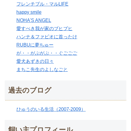
フレンチブル・マルLIFE
happy smile
NOHA'S ANGEL
愛すべき我が家のブヒブヒ
ハンナ＆ファビオに首ったけ
RUBUに夢ちゅー
が・・がぶがぶ・・ぐごごご
愛犬あずきの日々
まちこ先生のよしなごと
過去のブログ
ひゅうのいる生活（2007-2009）
飼い主プロフィール