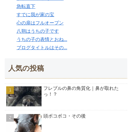
急転直下
すでに我が家の宝
心の扉はフルオープン
八朔はうちの子です
うちの子の表情とおね...
ブログタイトルはその...
人気の投稿
フレブルの鼻の角質化｜鼻が取れた
っ！？
頭ボコボコ・その後