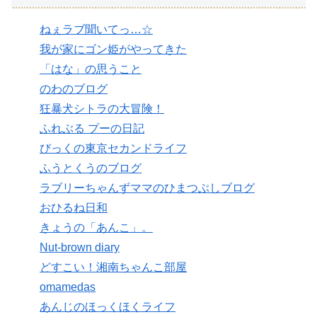
ねぇラブ聞いてっ…☆
我が家にゴン姫がやってきた
「はな」の思うこと
のわのブログ
狂暴犬シトラの大冒険！
ふれぶる プーの日記
びっくの東京セカンドライフ
ふうとくうのブログ
ラブリーちゃんずママのひまつぶしブログ
おひるね日和
きょうの「あんこ」。
Nut-brown diary
どすこい！湘南ちゃんこ部屋
omamedas
あんじのほっくほくライフ