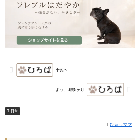
千葉へ
よう、3歳5ヶ月
日常
ひゅうママ