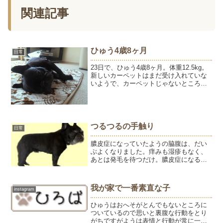
関連記事
ひゅう4歳8ヶ月
日常
23日で、ひゅう4歳8ヶ月。体重12.5kg。
新しいカーペットはまだ受け入れていな
いようで、カーペットじゃないところに
いることが多いです。先日のお散歩で、
通りすがりの方がかわいいねとようをな
でてくれました。ひゅうは、ようをなで
ていた方の手に...
つるつるの手触り
日常
膿皮症になっていたようの脇腹は、だい
ぶよくなりました。痒みも湿疹もなく、
あとは発毛を待つだけ。膿皮症になると
あっという間に広がってはげ散らかして
しまうけど、元の状態に戻るには時間が
かかります。ようの場合は、たまにのシ
我が家で一番素直な子
instagram
ャンプーと日々の保湿で改...
ひゅうはおへそがとんでもないところに
ついているので思いと裏腹な行動をとり
がちですがようは表情と行動が常に一致