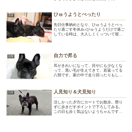
するのでわかりやすいです。抱っこして
ー。 要求がストレートでわかりやすい素
直なようちゃん。 #フレブル #ひゅうのい
ひゅうようとべったり
日常
る生活Norik...
先日仕事納めとなり、ひゅうようとべっ
たり過ごす冬休み♪ひゅうようだけで過ご
している時は、大人しくくっついて寝て
いる時間なのに私がいるとなぜかふたり
で大暴れ。ひゅうがお腹を見せている時
は、容赦ないよう。ようがお腹を見せて
いる時は、ひゅうは何も...
自力で昇る
日常
耳がきれいになって、目やにも少なくな
って、黒い毛が生えてきて、若返ってる
八朔です。家の中で走り回ったりもしま
す。調子いいね～♪家の階段を自力で昇る
ようになって安定感が出てきました。慎
重に、慎重に1段1段確実に昇ります。こ
人見知り＆犬見知り
日常
の投稿をInstag...
涼しかった夕方にカートでお散歩。懲り
ずに歩きだすポイントで下ろしてみる。
この日も歩く気はないようちゃんです。
固まっていると、お友達わんこのママに
会う。お友達はお空組わんこなので、お
散歩で会うのは久しぶり。ようちゃん♪っ
て声をかけてもらっても...