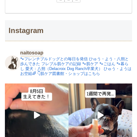
Instagram
naitosoap
🐾フレンチブルドッグとの毎日を発信
ひゅう・よう・八朔と
歩んできた
フレブル肌ケアの記録
🐾肌ケア
🐾ごはん
🐾暮ら
し
愛犬：八朔（Delacroix Dog Ranch卒業犬）
ひゅう・ようは
お空組🌈
👇肌ケア図書館・ショップはこちら