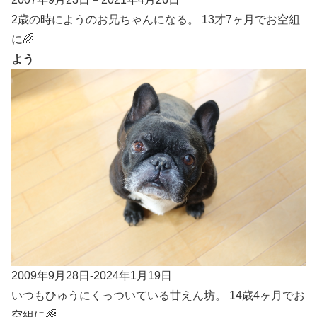
2歳の時にようのお兄ちゃんになる。 13才7ヶ月でお空組
に🌈
よう
2009年9月28日-2024年1月19日
いつもひゅうにくっついている甘えん坊。 14歳4ヶ月でお
空組に🌈