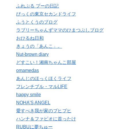
ふれぶる プーの日記
びっくの東京セカンドライフ
ふうとくうのブログ
ラブリーちゃんずママのひまつぶしブログ
おひるね日和
きょうの「あんこ」。
Nut-brown diary
どすこい！湘南ちゃんこ部屋
omamedas
あんじのほっくほくライフ
フレンチブル・マルLIFE
happy smile
NOHA'S ANGEL
愛すべき我が家のブヒブヒ
ハンナ＆ファビオに首ったけ
RUBUに夢ちゅー