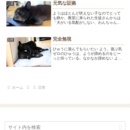
元気な証拠
日常
ようはほとんど吠えない子なのでとって
も静か。教室に来られた生徒さんからは
「犬がいる気配がしない、わんちゃん元
気？」と安否を心配されることも。テレ
ビに動物がでると大騒ぎしていた頃が懐
かしいです。来月で13歳。「もう、はし
完全無視
日常
ゃぐお年頃じゃなくてよ...
ひゅうに遊んでもらいたい よう。遊ぶ気
ゼロのひゅうは、ようが諦めるのをじー
っと待っている。なかなか諦めない よ
う。ひゅうが可哀そうなので、ようの好
きなテレビをつけると高校野球のサイレ
ンに反応。こうしてひゅうの平和な時間
がやってきました。ひゅ...
ホーム
日常