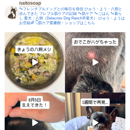
naitosoap
🐾フレンチブルドッグとの毎日を発信
ひゅう・よう・八朔と
歩んできた
フレブル肌ケアの記録
🐾肌ケア
🐾ごはん
🐾暮ら
し
愛犬：八朔（Delacroix Dog Ranch卒業犬）
ひゅう・ようは
お空組🌈
👇肌ケア図書館・ショップはこちら