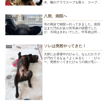
米。鯛のアラでスープを取り、スープで
野菜を煮込んでます。きっと美味しいは
ず。はっちゃんは食べ方が上手になりま
した。ひゅうようよりもお上品にゆっく
八朔、病院へ
日常
り食べるし、こぼさない。...
耳の再診で病院へ行ってきました。前回
はまだ汚れがあり外耳炎の状態でした
が、今回はきれいでした。中耳炎は外か
らではわからないけれど、お薬は止めて
様子を見ることになりました。よかっ
た、よかった。爪きり、肛門腺のお手入
ソレは突然やってきた！
日常
れ、ワクチン接種、ドライアイ...
大胆にお昼寝中のひゅう。なんだかラグ
が汚れてるなぁ？よくみると・・・ひゃ
ー。突然やってきたひゅうの抜け毛シー
ズン。ほんと、今日突然やってきまし
た。今までで一番すごいかも。ようはま
だみたい。衣替えだね。ようが隣で寝て
いる時は絶対うつ伏せ（笑）