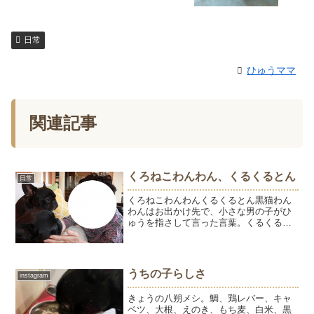
日常
ひゅうママ
関連記事
くろねこわんわん、くるくるとん
日常
くろねこわんわんくるくるとん黒猫わん
わんはお出かけ先で、小さな男の子がひ
ゅうを指さして言った言葉。くるくる豚
は、くるくるアタックを仕掛けるように
とうちゃんがつけたあだ名。どちらもう
まいこというなぁ～～～～～！！！と感
心したのでした。月曜日は...
うちの子らしさ
instagram
きょうの八朔メシ。鯛、鶏レバー、キャ
ベツ、大根、えのき、もち麦、白米、黒