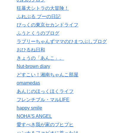
狂暴犬シトラの大冒険！
ふれぶる プーの日記
びっくの東京セカンドライフ
ふうとくうのブログ
ラブリーちゃんずママのひまつぶしブログ
おひるね日和
きょうの「あんこ」。
Nut-brown diary
どすこい！湘南ちゃんこ部屋
omamedas
あんじのほっくほくライフ
フレンチブル・マルLIFE
happy smile
NOHA'S ANGEL
愛すべき我が家のブヒブヒ
ハンナ＆ファビオに首ったけ