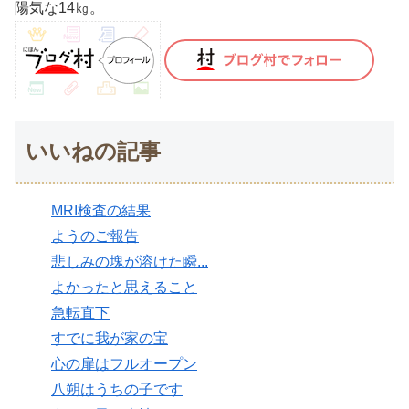
陽気な14㎏。
いいねの記事
MRI検査の結果
ようのご報告
悲しみの塊が溶けた瞬...
よかったと思えること
急転直下
すでに我が家の宝
心の扉はフルオープン
八朔はうちの子です