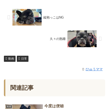
縦抱っこはNG
久々の熟睡
動画
日常
ひゅうママ
関連記事
今度は便秘
動画