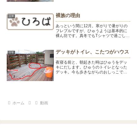
13.7㎏あたりをキープしていましたが、
一気に大台越え。これはお誕生日特需と
思われます。ケーキはお誕生日当日に用
裸族の理由
日常
意しましたが、お...
あっという間に12月。寒がりで暑がりの
フレブルですが、ひゅうようは基本的に
裸ん坊です。真冬でもTシャツで過ごして
いる少年のように元気にたくましく育っ
てほしいと願ってのことですが。寒くな
るととたんに甘えん坊になり抱っこをせ
デッキがトイレ、こたつがハウス
日常
がみコタツのスイッチ...
夜寝る前と、朝起きた時はひゅうをデッ
キにだします。ひゅうのトイレとなった
デッキ。今も歩きながらのおしっこで
す。最初は雑巾で拭いて水で流していま
したが、今は拭くのみ。しみ込んだおし
っこは、今日のように雨が洗い流してく
れます。トイレが済むと、リ...
ホーム
動画