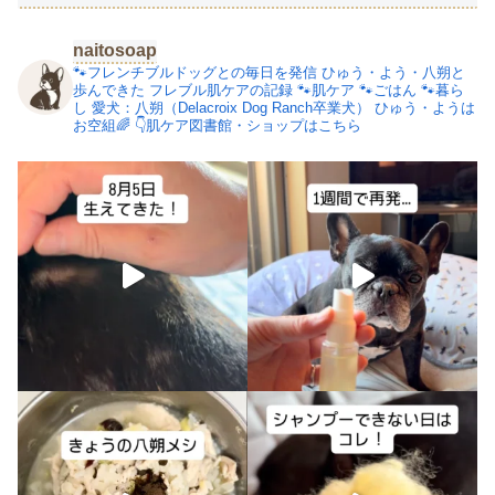
naitosoap
🐾フレンチブルドッグとの毎日を発信
ひゅう・よう・八朔と
歩んできた
フレブル肌ケアの記録
🐾肌ケア
🐾ごはん
🐾暮ら
し
愛犬：八朔（Delacroix Dog Ranch卒業犬）
ひゅう・ようは
お空組🌈
👇肌ケア図書館・ショップはこちら