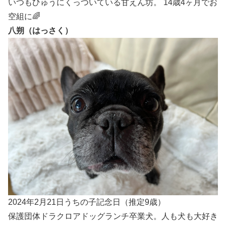
いつもひゅうにくっついている甘えん坊。 14歳4ヶ月でお
空組に🌈
八朔（はっさく）
2024年2月21日うちの子記念日（推定9歳）
保護団体ドラクロアドッグランチ卒業犬。人も犬も大好き