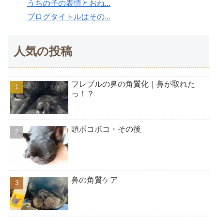
うちの子の表情とおね...
ブログタイトルはその...
人気の投稿
フレブルの鼻の角質化｜鼻が取れた
っ！？
頭ボコボコ・その後
鼻の角質ケア