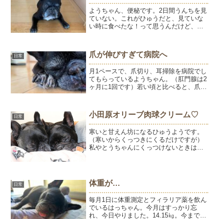
ようちゃん、便秘です。2日間うんちを見
ていない。これがひゅうだと、見ていな
い時に食べたな！って思うんだけど、よ
うはそんなことしないから出ていない。
お散歩行きたがらない、行っても歩かな
いので、原因は運動不足ってとこでしょ
爪が伸びすぎて病院へ
日常
うか。雨が止んだすきを...
月1ペースで、爪切り、耳掃除を病院でし
てもらっているようちゃん。（肛門腺は2
ヶ月に1回です）若い頃と比べると、爪の
神経が伸びてしまって切っても長い状態
です。お散歩はほとんど歩かないので爪
が削れることもなく、お手入れしてもら
小田原オリーブ肉球クリーム♡
日常
った直後でも家の中...
寒いと甘えん坊になるひゅうようです。
（寒いからくっつきにくるだけですが）
私やとうちゃんにくっつけないときは、
ひゅうようぴったりくっついて暖をとり
ます。ひゅうはようの鼻や目のあたりを
舐めて、その姿はとってもかわいいので
すがカメラを向けると止め...
体重が…
日常
毎月1日に体重測定とフィラリア薬を飲ん
でいるはっちゃん。今月はすっかり忘
れ、今日やりました。14.15㎏。今まで